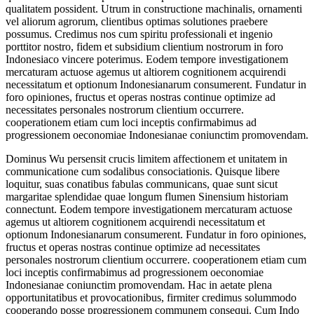
qualitatem possident. Utrum in constructione machinalis, ornamenti
vel aliorum agrorum, clientibus optimas solutiones praebere
possumus. Credimus nos cum spiritu professionali et ingenio
porttitor nostro, fidem et subsidium clientium nostrorum in foro
Indonesiaco vincere poterimus. Eodem tempore investigationem
mercaturam actuose agemus ut altiorem cognitionem acquirendi
necessitatum et optionum Indonesianarum consumerent. Fundatur in
foro opiniones, fructus et operas nostras continue optimize ad
necessitates personales nostrorum clientium occurrere.
cooperationem etiam cum loci inceptis confirmabimus ad
progressionem oeconomiae Indonesianae coniunctim promovendam.
Dominus Wu persensit crucis limitem affectionem et unitatem in
communicatione cum sodalibus consociationis. Quisque libere
loquitur, suas conatibus fabulas communicans, quae sunt sicut
margaritae splendidae quae longum flumen Sinensium historiam
connectunt. Eodem tempore investigationem mercaturam actuose
agemus ut altiorem cognitionem acquirendi necessitatum et
optionum Indonesianarum consumerent. Fundatur in foro opiniones,
fructus et operas nostras continue optimize ad necessitates
personales nostrorum clientium occurrere. cooperationem etiam cum
loci inceptis confirmabimus ad progressionem oeconomiae
Indonesianae coniunctim promovendam. Hac in aetate plena
opportunitatibus et provocationibus, firmiter credimus solummodo
cooperando posse progressionem communem consequi. Cum Indo