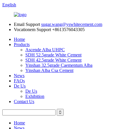
English
Email Support
sugar.wang@yswhitecement.com
Vocationem Support
+8613576043305
Home
Products
Ascende Alba UHPC
SDH 52.5grade White Cement
SDH 42.5grade White Cement
Yinshan 32.5grade Caementum Alba
Yinshan Alba Csa Cement
News
FAQs
De Us
De Us
Exhibition
Contact Us
Home
News