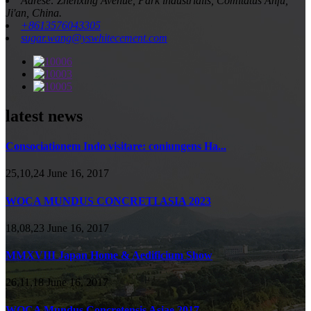
Adrese: Zhenxing Avenue, Park industrialis, Comitatus Anfu,
Ji'an, China.
+8613576043305
sugar.wang@yswhitecement.com
latest news
Consociationem Indo visitare: coniungens Ha...
25,10,24 June 16, 2017
WOCA MUNDUS CONCRETI ASIA 2023
18,08,23 June 16, 2017
MMXVIII Japan Home & Aedificium Show
26,11,18 June 16, 2017
WOCA Mundus Concretensis Asiae 2017