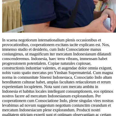
In scaena negotiorum internationalium plenis occasionibus et
provocationibus, cooperationem excitans tacite explicans est. Nos,
immenso studio et desiderio, cum Indo Consociatione manus
coniungimus, ut magnificum iter mercatum Indonesianum dilatandi
conscenderemus. Indonesia, haec terra vibrans, immensam habet
progressionem potentialem. Copiae naturales copiosae,
constructionis industriae valentes, et augendae dolor omnia exigunt,
nobis vasto spatio mercatus pro Yinshan Supermaterial. Cum magna
norma in communitate Sinensi Indonesiaca, Consociatio Indo altam
hereditatem culturae habet, amplas facultates retiaculorum et rerum
experientiam locupletem. Nota sunt cum mercatu ambitu in
Indonesia et habitus locales intellegunt consumptionem, eos optimos
nostros facere ad mercatum Indonesianum explorandum. Per
cooperationem cum Consociatione Indo, plene singulas vires nostras
levabimus ad novum suggestum negotium coniunctim creandum et
mercatum Indonesiacum plene explorandum. Producti nostri
qualitatem strictam experti sunt et optimam observantiam ac certam