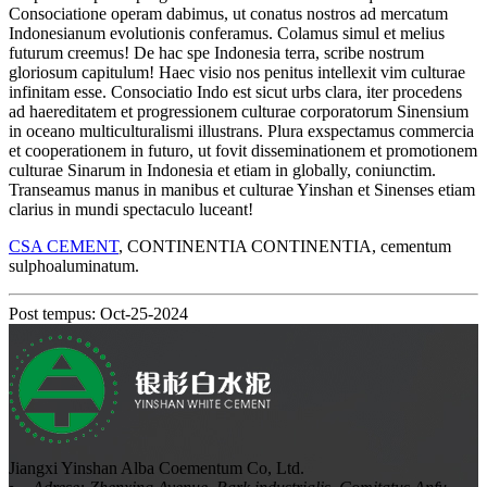
Consociatione operam dabimus, ut conatus nostros ad mercatum
Indonesianum evolutionis conferamus. Colamus simul et melius
futurum creemus! De hac spe Indonesia terra, scribe nostrum
gloriosum capitulum! Haec visio nos penitus intellexit vim culturae
infinitam esse. Consociatio Indo est sicut urbs clara, iter procedens
ad haereditatem et progressionem culturae corporatorum Sinensium
in oceano multiculturalismi illustrans. Plura exspectamus commercia
et cooperationem in futuro, ut fovit disseminationem et promotionem
culturae Sinarum in Indonesia et etiam in globally, coniunctim.
Transeamus manus in manibus et culturae Yinshan et Sinenses etiam
clarius in mundi spectaculo luceant!
CSA CEMENT
, CONTINENTIA CONTINENTIA, cementum
sulphoaluminatum.
Post tempus: Oct-25-2024
Jiangxi Yinshan Alba Coementum Co, Ltd.