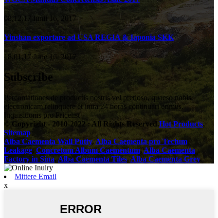
08,12,17 Iunii 16, 2017
Yinshan exportare ad USA REGIA & Iaponia SKK
18,01,17 June 16, 2017
Subscribe
Percontationes de productis nostris vel pretioso, quaeso nobis
electronicam relinquere et intra 24 horas continuari erimus.
Inquisitionis pro Pricelist
© Copyright - 2010-2022 : All Rights Reserved.
Hot Products
,
Sitemap
Alba Caementa Wall Putty
,
Alba Caementa pro Tectum
Leakage
,
Concretum Album Caementum
,
Alba Caementa
Factory in Sina
,
Alba Caementa Tiles
,
Alba Caementa Grey
,
Mittere Email
x